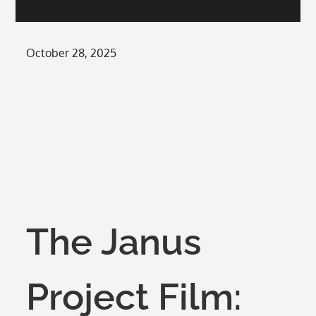
Posted
October 28, 2025
on
The Janus
Project Film: