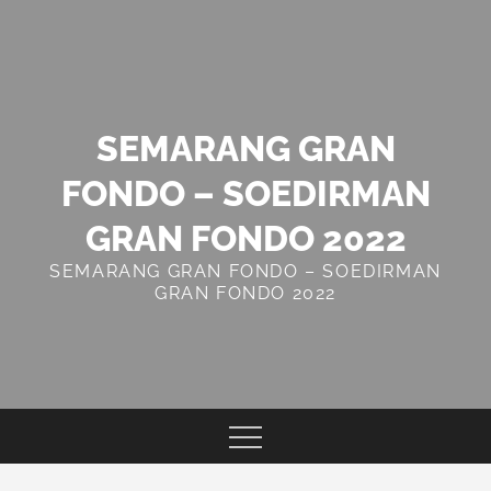
Skip
to
content
SEMARANG GRAN
FONDO – SOEDIRMAN
GRAN FONDO 2022
SEMARANG GRAN FONDO – SOEDIRMAN
GRAN FONDO 2022