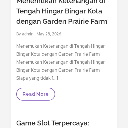
Menemukan Ketenangan di
Tengah Hingar Bingar Kota
dengan Garden Prairie Farm
Posted
By
admin
May 28, 2026
on
Menemukan Ketenangan di Tengah Hingar
Bingar Kota dengan Garden Prairie Farm
Menemukan Ketenangan di Tengah Hingar
Bingar Kota dengan Garden Prairie Farm
Siapa yang tidak […]
Menemukan
Read More
Ketenangan
Di
Tengah
Hingar
Bingar
Game Slot Terpercaya:
Kota
Dengan