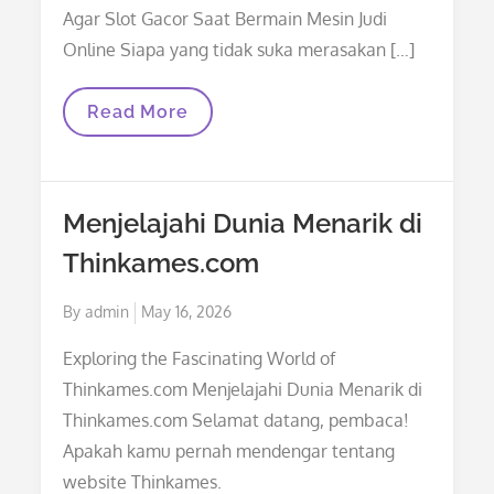
Agar Slot Gacor Saat Bermain Mesin Judi
Online Siapa yang tidak suka merasakan […]
Strategi
Read More
Ampuh
Agar
Slot
Gacor
Saat
Menjelajahi Dunia Menarik di
Bermain
Mesin
Thinkames.com
Judi
Online
Posted
By
admin
May 16, 2026
on
Exploring the Fascinating World of
Thinkames.com Menjelajahi Dunia Menarik di
Thinkames.com Selamat datang, pembaca!
Apakah kamu pernah mendengar tentang
website Thinkames.