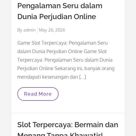
Pengalaman Seru dalam
Garden
Prairie
Dunia Perjudian Online
Farm
Posted
By
admin
May 26, 2026
on
Game Slot Terpercaya: Pengalaman Seru
dalam Dunia Perjudian Online Game Slot
Terpercaya: Pengalaman Seru dalam Dunia
Perjudian Online Sekarang ini, banyak orang
mendapati kesenangan dan […]
Game
Read More
Slot
Terpercaya:
Pengalaman
Seru
Dalam
Slot Terpercaya: Bermain dan
Dunia
Perjudian
Menang Tanpa Khawatir!
Online