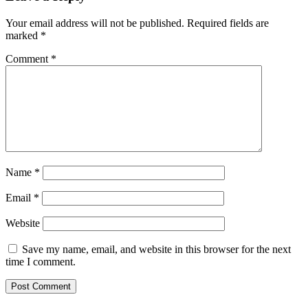
Your email address will not be published.
Required fields are
marked
*
Comment
*
Name
*
Email
*
Website
Save my name, email, and website in this browser for the next
time I comment.