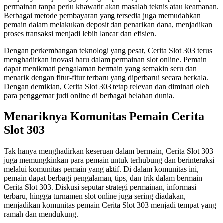
permainan tanpa perlu khawatir akan masalah teknis atau keamanan.
Berbagai metode pembayaran yang tersedia juga memudahkan
pemain dalam melakukan deposit dan penarikan dana, menjadikan
proses transaksi menjadi lebih lancar dan efisien.
Dengan perkembangan teknologi yang pesat, Cerita Slot 303 terus
menghadirkan inovasi baru dalam permainan slot online. Pemain
dapat menikmati pengalaman bermain yang semakin seru dan
menarik dengan fitur-fitur terbaru yang diperbarui secara berkala.
Dengan demikian, Cerita Slot 303 tetap relevan dan diminati oleh
para penggemar judi online di berbagai belahan dunia.
Menariknya Komunitas Pemain Cerita
Slot 303
Tak hanya menghadirkan keseruan dalam bermain, Cerita Slot 303
juga memungkinkan para pemain untuk terhubung dan berinteraksi
melalui komunitas pemain yang aktif. Di dalam komunitas ini,
pemain dapat berbagi pengalaman, tips, dan trik dalam bermain
Cerita Slot 303. Diskusi seputar strategi permainan, informasi
terbaru, hingga turnamen slot online juga sering diadakan,
menjadikan komunitas pemain Cerita Slot 303 menjadi tempat yang
ramah dan mendukung.