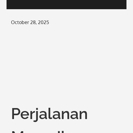
Posted
October 28, 2025
on
Perjalanan