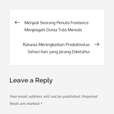
Post
Menjadi Seorang Penulis Freelance:
Menjelajahi Dunia Tulis Menulis
navigation
Rahasia Meningkatkan Produktivitas
Sehari-hari yang Jarang Diketahui
Leave a Reply
Your email address will not be published.
Required
fields are marked
*