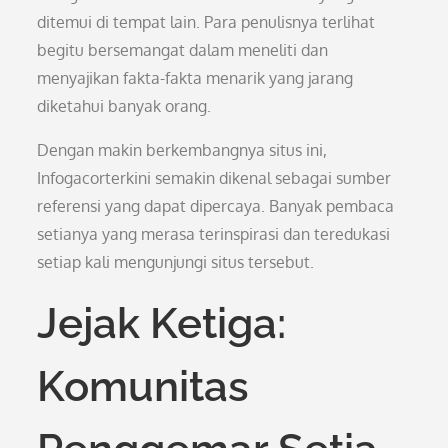
ditemui di tempat lain. Para penulisnya terlihat
begitu bersemangat dalam meneliti dan
menyajikan fakta-fakta menarik yang jarang
diketahui banyak orang.
Dengan makin berkembangnya situs ini,
Infogacorterkini semakin dikenal sebagai sumber
referensi yang dapat dipercaya. Banyak pembaca
setianya yang merasa terinspirasi dan teredukasi
setiap kali mengunjungi situs tersebut.
Jejak Ketiga:
Komunitas