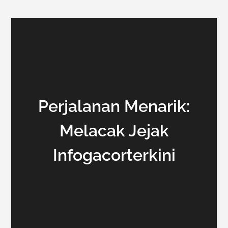
Perjalanan Menarik:
Melacak Jejak
Infogacorterkini