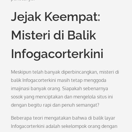
Jejak Keempat:
Misteri di Balik
Infogacorterkini
Meskipun telah banyak diperbincangkan, misteri di
balik Infogacorterkini masih tetap menggoda
imajinasi banyak orang. Siapakah sebenarnya
sosok yang menciptakan dan mengelola situs ini
dengan begitu rapi dan penuh semangat?
Beberapa teori mengatakan bahwa di balik layar
Infogacorterkini adalah sekelompok orang dengan