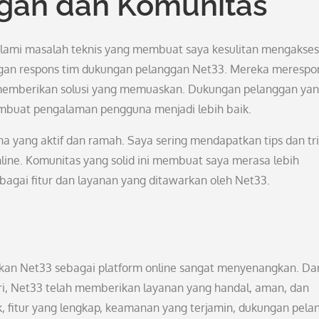
gan dan Komunitas
ami masalah teknis yang membuat saya kesulitan mengakses
ngan respons tim dukungan pelanggan Net33. Mereka merespo
memberikan solusi yang memuaskan. Dukungan pelanggan ya
embuat pengalaman pengguna menjadi lebih baik.
na yang aktif dan ramah. Saya sering mendapatkan tips dan tr
ine. Komunitas yang solid ini membuat saya merasa lebih
agai fitur dan layanan yang ditawarkan oleh Net33.
an Net33 sebagai platform online sangat menyenangkan. Dar
ri, Net33 telah memberikan layanan yang handal, aman, dan
 fitur yang lengkap, keamanan yang terjamin, dukungan pela