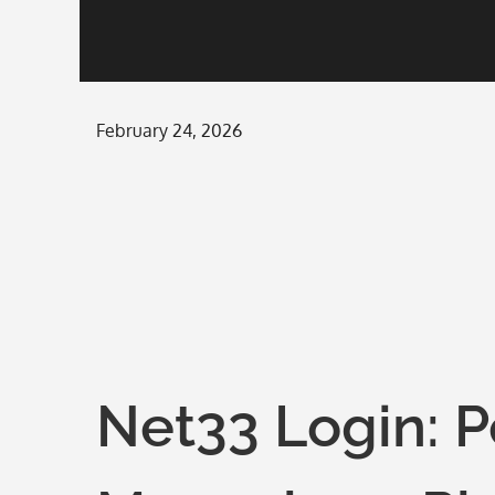
Posted
February 24, 2026
on
Net33 Login: 