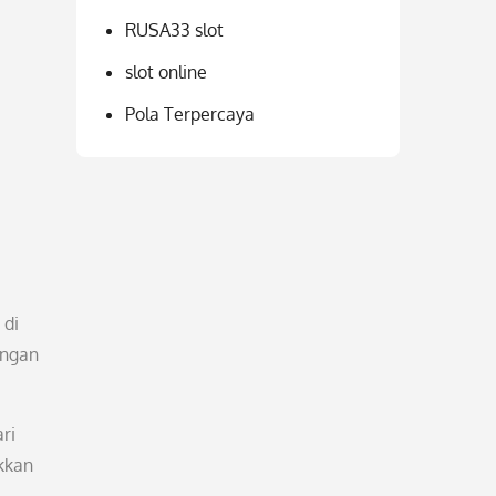
RUSA33 slot
slot online
Pola Terpercaya
 di
engan
ri
kkan