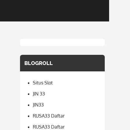
BLOGROLL
Situs Slot
JIN 33
JIN33
RUSA33 Daftar
RUSA33 Daftar