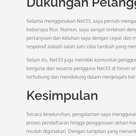
Dukungan Pelang
Selama menggunakan Net33, saya pernah mengal
beberapa fitur. Namun, saya sangat terkesan de
pertanyaan dan keluhan saya dengan cepat dan 
responsif adalah salah satu nilai tambah yang m
Selain itu, Net33 juga memiliki komunitas penggu
berguna dari sesama pengguna Net33 di forum onl
terhubung dan mendukung dalam menjelajahi berb
Kesimpulan
Secara keseluruhan, pengalaman saya menggunak
proses pendaftaran hingga penggunaan sehari-ha
mudah digunakan. Dengan tampilan yang menarik,