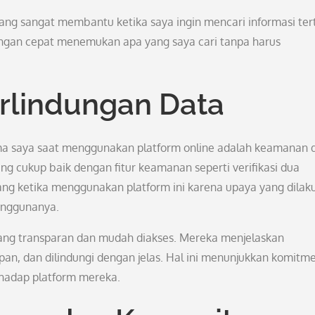
yang sangat membantu ketika saya ingin mencari informasi ter
 dengan cepat menemukan apa yang saya cari tanpa harus
rlindungan Data
ama saya saat menggunakan platform online adalah keamanan 
 cukup baik dengan fitur keamanan seperti verifikasi dua
nang ketika menggunakan platform ini karena upaya yang dilak
enggunanya.
i yang transparan dan mudah diakses. Mereka menjelaskan
n, dan dilindungi dengan jelas. Hal ini menunjukkan komitm
hadap platform mereka.