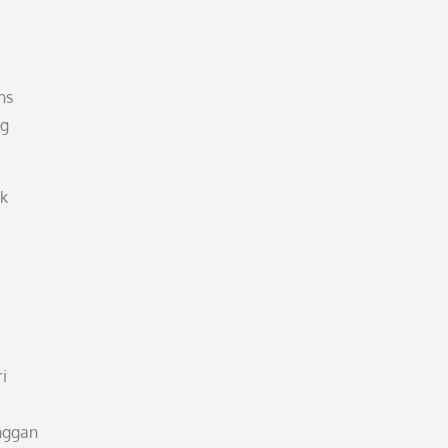
ns
ng
ik
i
nggan