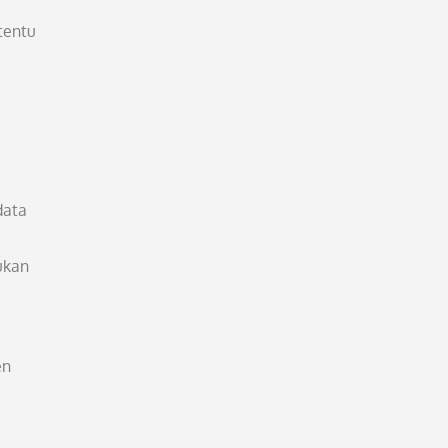
tentu
data
ukan
en