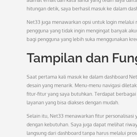
alamat email dan kata sandi yang telah saya daf
hitungan detik, saya berhasil masuk ke dalam das
Net33 juga menawarkan opsi untuk login melalui
pengguna yang tidak ingin mengingat banyak akun
bagi pengguna yang lebih suka menggunakan kred
Tampilan dan Fun
Saat pertama kali masuk ke dalam dashboard Net33
desain yang menarik. Menu-menu navigasi dile
fitur-fitur yang saya butuhkan. Terdapat berbagai
layanan yang bisa diakses dengan mudah.
Selain itu, Net33 menawarkan fitur personalisas
dengan kebutuhan. Saya juga dapat melihat riwayat
langsung dari dashboard tanpa harus melalui pros