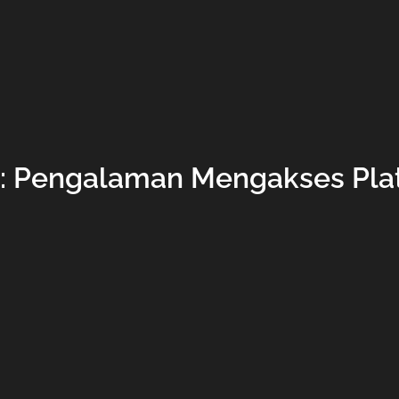
: Pengalaman Mengakses Pla