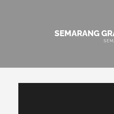
Skip
to
content
SEMARANG GRA
SEM