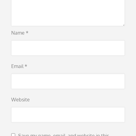
Name
*
Email
*
Website
Save my name, email, and website in this