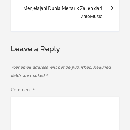
navigation
Menjelajahi Dunia Menarik Zalien dari
ZaleMusic
Leave a Reply
Your email address will not be published.
Required
fields are marked
*
Comment
*