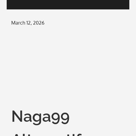
Posted
March 12, 2026
on
Naga99