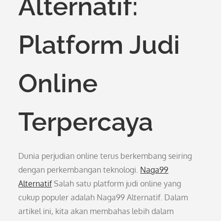
Alternatif:
Platform Judi
Online
Terpercaya
Dunia perjudian online terus berkembang seiring
dengan perkembangan teknologi.
Naga99
Alternatif
Salah satu platform judi online yang
cukup populer adalah Naga99 Alternatif. Dalam
artikel ini, kita akan membahas lebih dalam