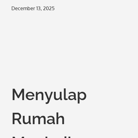
Posted
December 13, 2025
on
Menyulap
Rumah