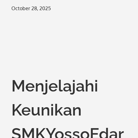
Posted
October 28, 2025
on
Menjelajahi
Keunikan
SMKYossoEdar