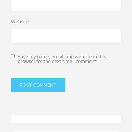
Website
Save my name, email, and website in this
browser for the next time I comment.