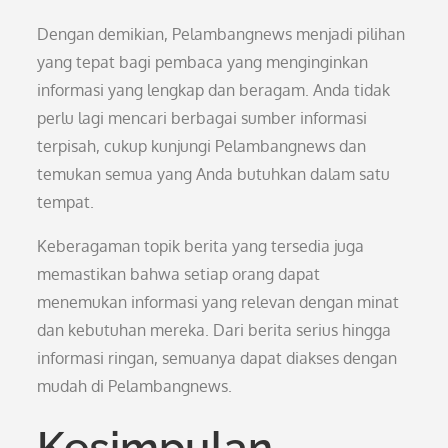
Dengan demikian, Pelambangnews menjadi pilihan
yang tepat bagi pembaca yang menginginkan
informasi yang lengkap dan beragam. Anda tidak
perlu lagi mencari berbagai sumber informasi
terpisah, cukup kunjungi Pelambangnews dan
temukan semua yang Anda butuhkan dalam satu
tempat.
Keberagaman topik berita yang tersedia juga
memastikan bahwa setiap orang dapat
menemukan informasi yang relevan dengan minat
dan kebutuhan mereka. Dari berita serius hingga
informasi ringan, semuanya dapat diakses dengan
mudah di Pelambangnews.
Kesimpulan