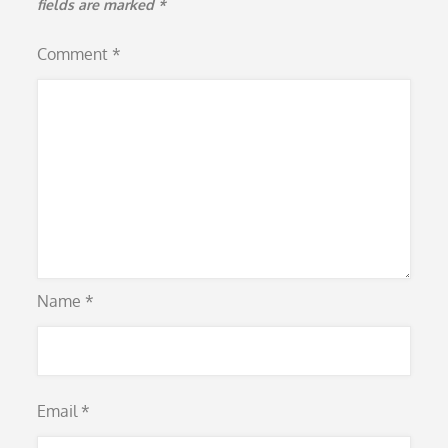
fields are marked
*
Comment
*
Name
*
Email
*