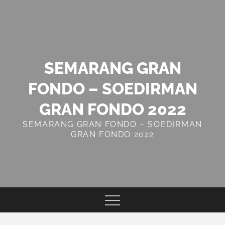
Skip
to
content
SEMARANG GRAN
FONDO – SOEDIRMAN
GRAN FONDO 2022
SEMARANG GRAN FONDO – SOEDIRMAN
GRAN FONDO 2022