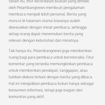
Selain itu, fitur kecerdasan buatan yang dimiliki
oleh Pelambangnews membuat pengalaman
membaca menjadi lebih personal. Berita yang
muncul di halaman utama biasanya sudah
disesuaikan dengan minat pembaca, sehingga
setiap orang dapat menemukan berita yang
relevan dengan kebutuhan dan minatnya.
Tak hanya itu, Pelambangnews juga memberikan
ruang bagi para pembaca untuk berinteraksi. Fitur
komentar yang tersedia memungkinkan pembaca
untuk memberikan pendapat, tanggapan, atau
bahkan diskusi terkait dengan berita yang dibaca.
Hal ini menjadikan pembaca bukan hanya sebagai
konsumen informasi, tetapi juga bagian dari
komunitas yang aktif.