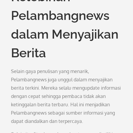
Pelambangnews
dalam Menyajikan
Berita
Selain gaya penulisan yang menarik,
Pelambangnews juga unggul dalam menyajikan
berita terkini. Mereka selalu mengupdate informasi
dengan cepat sehingga pembaca tidak akan
ketinggalan berita terbaru. Hal ini menjadikan
Pelambangnews sebagai sumber informasi yang
dapat diandalkan dan terpercaya.