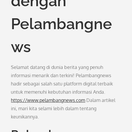
dengan
Pelambangne
ws
Selamat datang di dunia berita yang penuh
informasi menarik dan terkini! Pelambangnews
hadir sebagai salah satu platform digital terbaik
untuk memenuhi kebutuhan informasi Anda.
https://www.pelambangnews.com
Dalam artikel
ini, mari kita selami lebih dalam tentang
keunikannya.