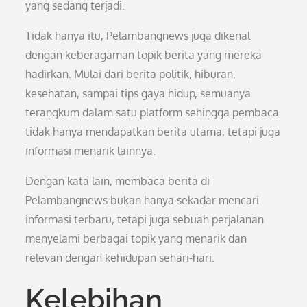
yang sedang terjadi.
Tidak hanya itu, Pelambangnews juga dikenal
dengan keberagaman topik berita yang mereka
hadirkan. Mulai dari berita politik, hiburan,
kesehatan, sampai tips gaya hidup, semuanya
terangkum dalam satu platform sehingga pembaca
tidak hanya mendapatkan berita utama, tetapi juga
informasi menarik lainnya.
Dengan kata lain, membaca berita di
Pelambangnews bukan hanya sekadar mencari
informasi terbaru, tetapi juga sebuah perjalanan
menyelami berbagai topik yang menarik dan
relevan dengan kehidupan sehari-hari.
Kelebihan