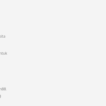
kita
ntuk
n88.
g