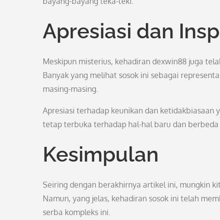
bayang-bayang teka-teki.
Apresiasi dan Insp
Meskipun misterius, kehadiran dexwin88 juga tel
Banyak yang melihat sosok ini sebagai representa
masing-masing.
Apresiasi terhadap keunikan dan ketidakbiasaan 
tetap terbuka terhadap hal-hal baru dan berbeda d
Kesimpulan
Seiring dengan berakhirnya artikel ini, mungkin
Namun, yang jelas, kehadiran sosok ini telah me
serba kompleks ini.