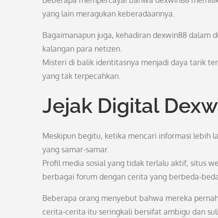
Beberapa mempercayai bahwa dexwin88 memiliki 
yang lain meragukan keberadaannya.
Bagaimanapun juga, kehadiran dexwin88 dalam d
kalangan para netizen.
Misteri di balik identitasnya menjadi daya tarik t
yang tak terpecahkan.
Jejak Digital Dex
Meskipun begitu, ketika mencari informasi lebih l
yang samar-samar.
Profil media sosial yang tidak terlalu aktif, sit
berbagai forum dengan cerita yang berbeda-beda
Beberapa orang menyebut bahwa mereka pernah b
cerita-cerita itu seringkali bersifat ambigu dan su