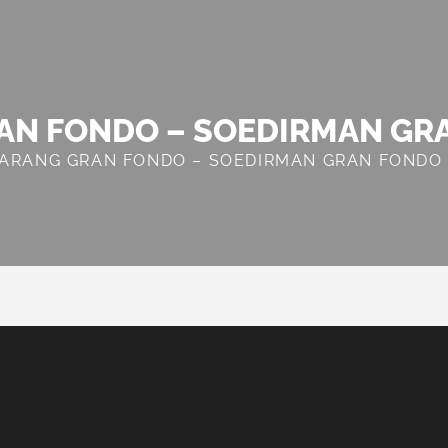
N FONDO – SOEDIRMAN GR
ARANG GRAN FONDO – SOEDIRMAN GRAN FONDO 