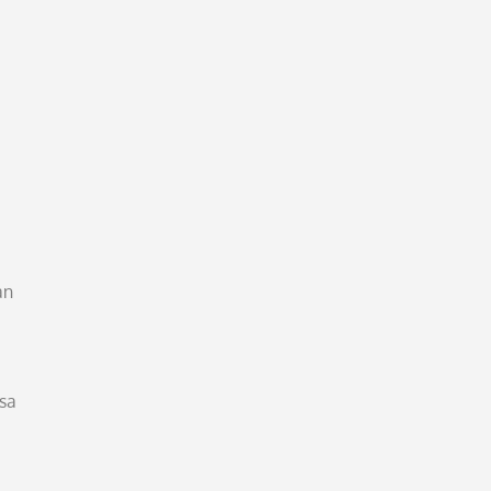
an
sa