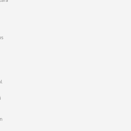
tara
us
l
i
n