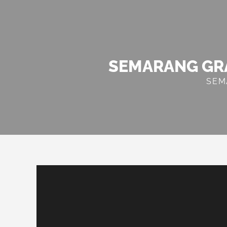
Skip
to
content
SEMARANG GRA
SEM