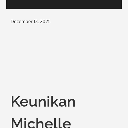
Posted
December 13, 2025
on
Keunikan
Michelle