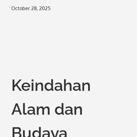
Posted
October 28, 2025
on
Keindahan
Alam dan
Budaya