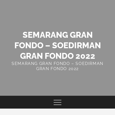
Skip
to
content
SEMARANG GRAN
FONDO – SOEDIRMAN
GRAN FONDO 2022
SEMARANG GRAN FONDO – SOEDIRMAN
GRAN FONDO 2022