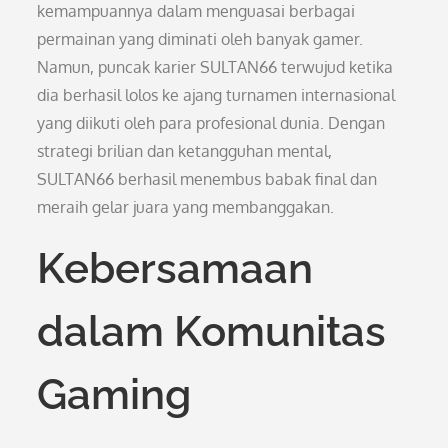
kemampuannya dalam menguasai berbagai
permainan yang diminati oleh banyak gamer.
Namun, puncak karier SULTAN66 terwujud ketika
dia berhasil lolos ke ajang turnamen internasional
yang diikuti oleh para profesional dunia. Dengan
strategi brilian dan ketangguhan mental,
SULTAN66 berhasil menembus babak final dan
meraih gelar juara yang membanggakan.
Kebersamaan
dalam Komunitas
Gaming