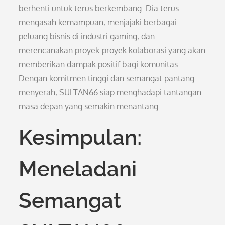
berhenti untuk terus berkembang. Dia terus
mengasah kemampuan, menjajaki berbagai
peluang bisnis di industri gaming, dan
merencanakan proyek-proyek kolaborasi yang akan
memberikan dampak positif bagi komunitas.
Dengan komitmen tinggi dan semangat pantang
menyerah, SULTAN66 siap menghadapi tantangan
masa depan yang semakin menantang.
Kesimpulan:
Meneladani
Semangat