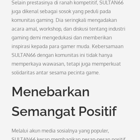
Selain prestasinya di ranah kompetitif, SULTAN66
juga dikenal sebagai sosok yang peduli pada
komunitas gaming. Dia seringkali mengadakan
acara amal, workshop, dan diskusi tentang industri
gaming demi mengedukasi dan memberikan
inspirasi kepada para gamer muda. Kebersamaan
SULTAN66 dengan komunitas ini tidak hanya
memperkaya wawasan, tetapi juga memperkuat
solidaritas antar sesama pecinta game.
Menebarkan
Semangat Positif
Melalui akun media sosialnya yang populer,
SULTAN66 kerap membagikan pesan-pesan positif