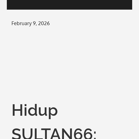
Posted
February 9, 2026
on
Hidup
SULTAN66: