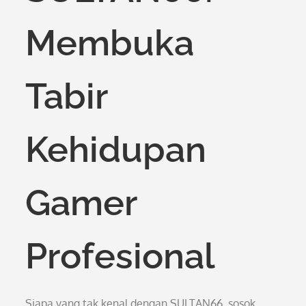
Membuka
Tabir
Kehidupan
Gamer
Profesional
Siapa yang tak kenal dengan SULTAN66, sosok