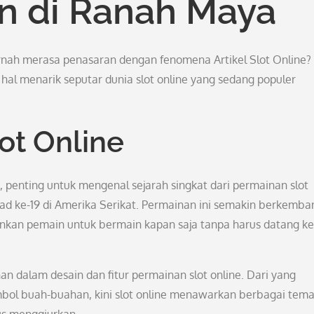
an di Ranah Maya
nah merasa penasaran dengan fenomena Artikel Slot Online?
 hal menarik seputar dunia slot online yang sedang populer
ot Online
penting untuk mengenal sejarah singkat dari permainan slot
bad ke-19 di Amerika Serikat. Permainan ini semakin berkemba
nkan pemain untuk bermain kapan saja tanpa harus datang ke
dalam desain dan fitur permainan slot online. Dari yang
mbol buah-buahan, kini slot online menawarkan berbagai tem