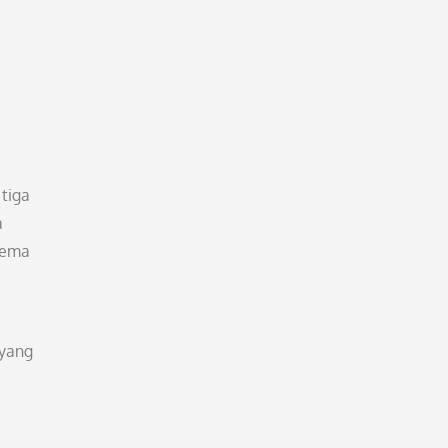
 tiga
a
rtema
 yang