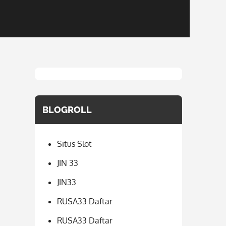
BLOGROLL
Situs Slot
JIN 33
JIN33
RUSA33 Daftar
RUSA33 Daftar