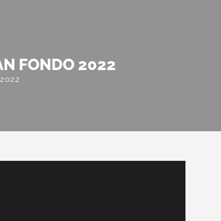
AN FONDO 2022
2022