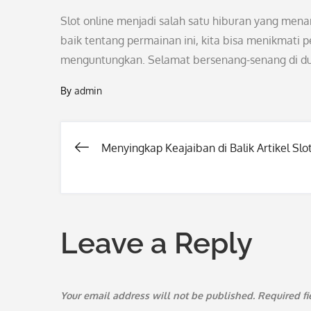
Slot online menjadi salah satu hiburan yang men
baik tentang permainan ini, kita bisa menikmat
menguntungkan. Selamat bersenang-senang di duni
By
admin
Menyingkap Keajaiban di Balik Artikel Slo
Post
navigation
Leave a Reply
Your email address will not be published.
Required f