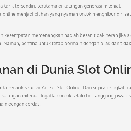
a tarik tersendiri, terutama di kalangan generasi milenial.
 online menjadi pilihan yang nyaman untuk menghibur diri se
 dan kesempatan memenangkan hadiah besar, tidak heran jika sl
a. Namun, penting untuk tetap bermain dengan bijak dan tidak
anan di Dunia Slot Onli
pek menarik seputar Artikel Slot Online. Dari sejarah singkat, 
 kalangan milenial. Ingatlah untuk selalu bertanggung jawab 
main dengan cerdas.