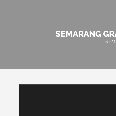
Skip
to
content
SEMARANG GRA
SEM