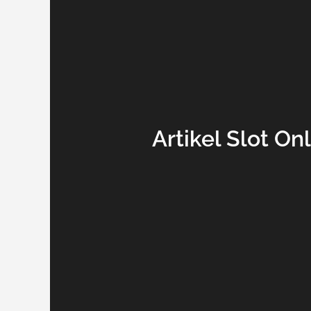
Artikel Slot O