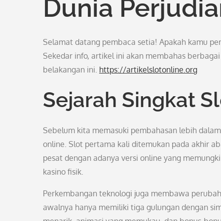
Dunia Perjudi
Selamat datang pembaca setia! Apakah kamu per
Sekedar info, artikel ini akan membahas berbagai
belakangan ini.
https://artikelslotonline.org
Sejarah Singkat Sl
Sebelum kita memasuki pembahasan lebih dalam, 
online. Slot pertama kali ditemukan pada akhir a
pesat dengan adanya versi online yang memungki
kasino fisik.
Perkembangan teknologi juga membawa perubahan 
awalnya hanya memiliki tiga gulungan dengan si